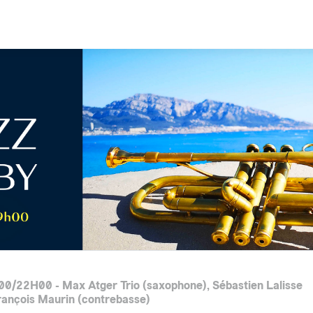
h00/22H00 - Max Atger Trio (saxophone), Sébastien Lalisse
François Maurin (contrebasse)