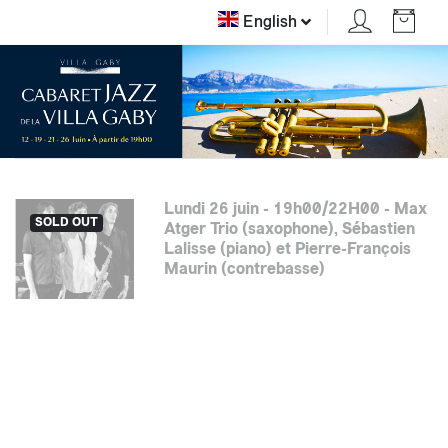
English
Lundi 26 juin - 19h00/22H00 - Max
SOLD OUT
Atger Trio (saxophone), Sébastien
Lalisse (piano) et Pierre-François
Maurin (contrebasse)