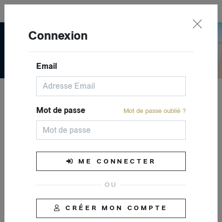
Français
Connexion
Email
Lundi 26 juin - 19h00/22H00 - Max
Mot de passe
SOLD OUT
Mot de passe oublié ?
Atger Trio (saxophone), Sébastien
Lalisse (piano) et Pierre-François
Maurin (contrebasse)
ME CONNECTER
CRÉER MON COMPTE